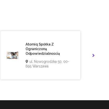
Atomiq Spółka Z
Ograniczoną
Odpowiedzialnością
ul. Nowogrodzka 50, 00-
695 Warszawa