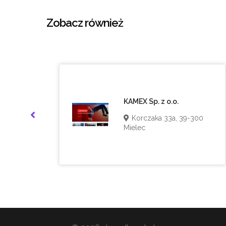
Zobacz również
KAMEX Sp. z o.o.
9,
Korczaka 33a, 39-300
Mielec